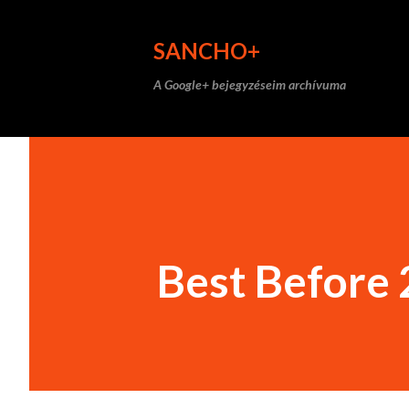
SANCHO+
A Google+ bejegyzéseim archívuma
Best Before