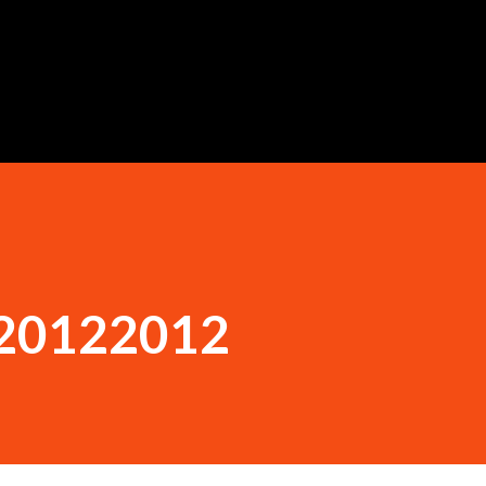
Ugrás a fő tartalomra
 20122012