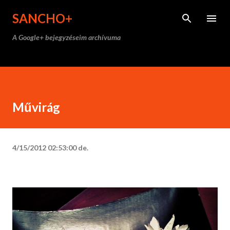
Ugrás a fő tartalomra
SANCHO+
A Google+ bejegyzéseim archívuma
Művirág
4/15/2012 02:53:00 de.