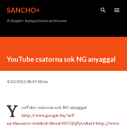
Ugrás a fő tartalomra
SANCHO+
A Google+ bejegyzéseim archívuma
YouTube csatorna sok NG anyaggal
4/22/2012 08:47:00 de.
Y
ouTube csatorna sok NG anyaggal
http://www.google.hu/url?
sa=t&source=web&cd=1&ved=0CCQQFjAA&url=http://www.