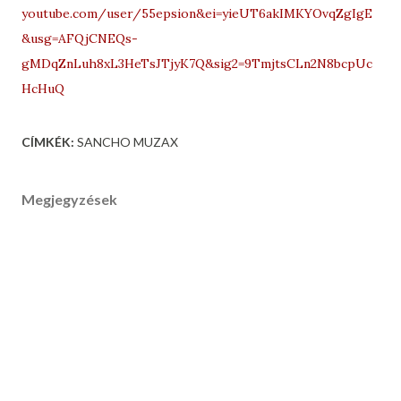
youtube.com/user/55epsion&ei=yieUT6akIMKYOvqZgIgE
&usg=AFQjCNEQs-
gMDqZnLuh8xL3HeTsJTjyK7Q&sig2=9TmjtsCLn2N8bcpUc
HcHuQ
CÍMKÉK:
SANCHO MUZAX
Megjegyzések