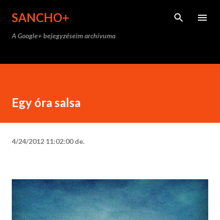
Ugrás a fő tartalomra
SANCHO+
A Google+ bejegyzéseim archívuma
Egy óra salsa
4/24/2012 11:02:00 de.