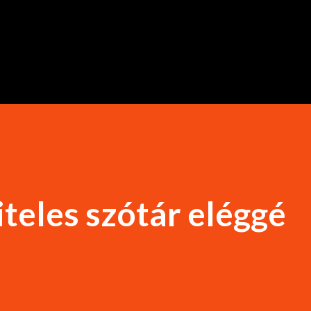
Ugrás a fő tartalomra
teles szótár eléggé