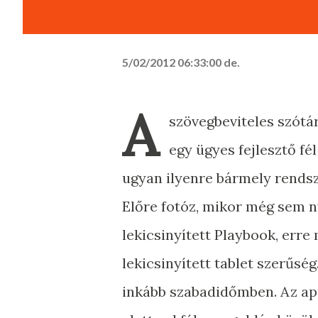
5/02/2012 06:33:00 de.
A
szövegbeviteles szótár
egy ügyes fejlesztő fél
ugyan ilyenre bármely rends
Előre fotóz, mikor még sem n
lekicsinyített Playbook, err
lekicsinyített tablet szerűsé
inkább szabadidőmben. Az ap