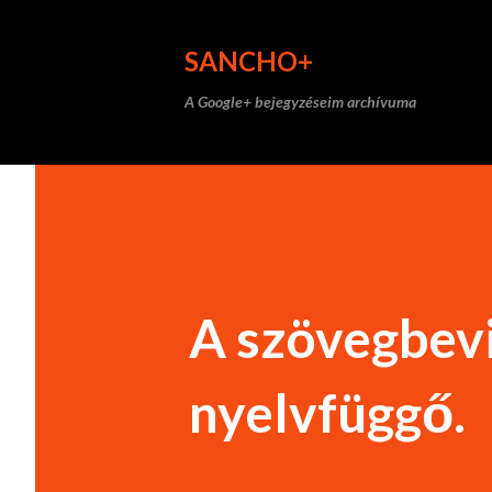
SANCHO+
A Google+ bejegyzéseim archívuma
A szövegbevi
nyelvfüggő.