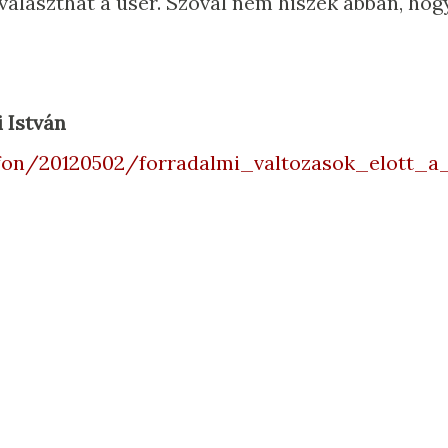
választhat a user. Szóval nem hiszek abban, hog
 István
fon/20120502/forradalmi_valtozasok_elott_a