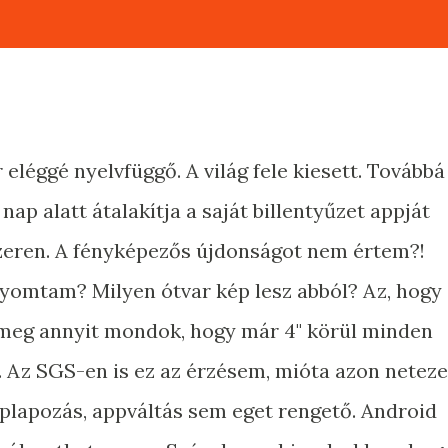
 eléggé nyelvfüggő. A világ fele kiesett. Továbbá
 nap alatt átalakítja a saját billentyűzet appját
zeren. A fényképezős újdonságot nem értem?!
yomtam? Milyen ótvar kép lesz abból? Az, hogy
e meg annyit mondok, hogy már 4" körül minden
g. Az SGS-en is ez az érzésem, mióta azon netez
plapozás, appváltás sem eget rengető. Android