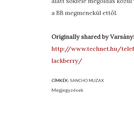
alatt sokféle megoldás közül 
a BB megmenekül ettől.
Originally shared by Varsányi
http://www.technet.hu/tele
lackberry/
CÍMKÉK:
SANCHO MUZAX
Megjegyzések