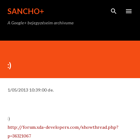
Ugrás a fő tartalomra
SANCHO+
A Google+ bejegyzéseim archívuma
:)
1/05/2013 10:39:00 de.
:)
http://forum.xda-developers.com/showthread.php?
p=36321067