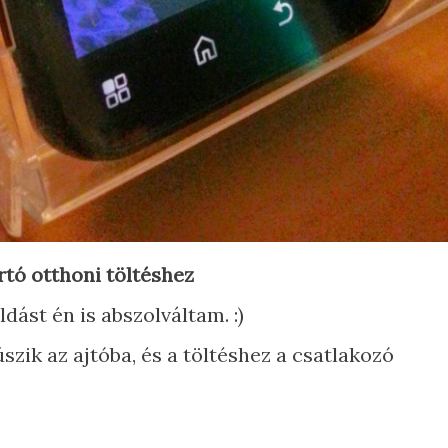
rtó otthoni töltéshez
dást én is abszolváltam. :)
zik az ajtóba, és a töltéshez a csatlakozó