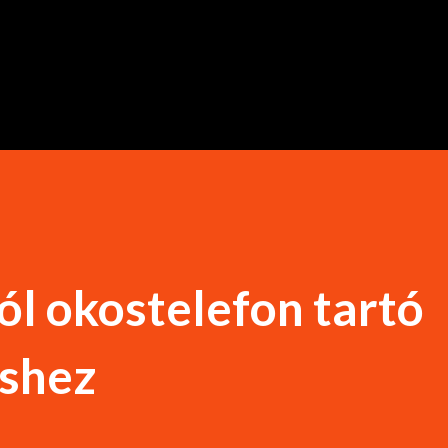
Ugrás a fő tartalomra
l okostelefon tartó
éshez