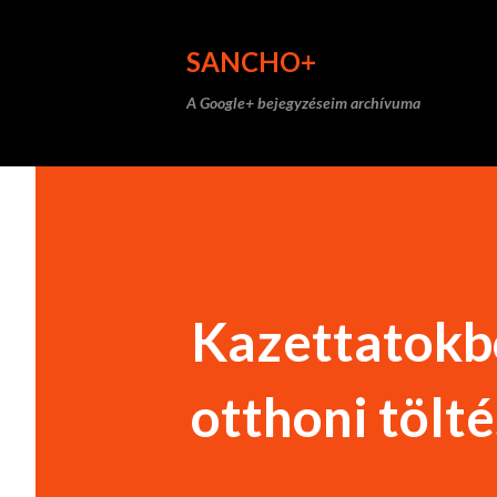
SANCHO+
A Google+ bejegyzéseim archívuma
Kazettatokbó
otthoni tölt