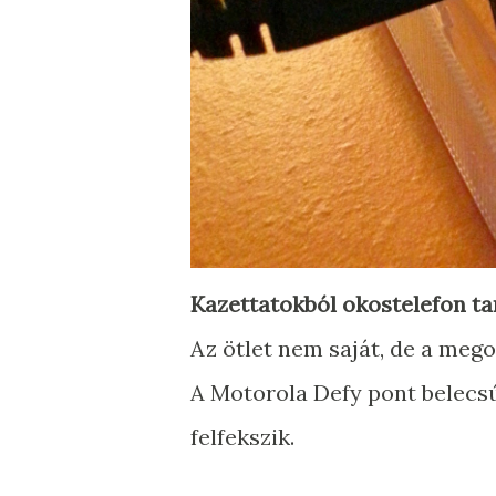
Kazettatokból okostelefon ta
Az ötlet nem saját, de a megol
A Motorola Defy pont belecsús
felfekszik.