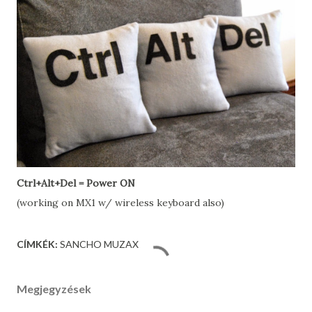
Ctrl+Alt+Del = Power ON
(working on MX1 w/ wireless keyboard also)
CÍMKÉK:
SANCHO MUZAX
Megjegyzések