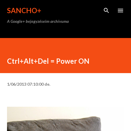
Ugrás a fő tartalomra
SANCHO+
A Google+ bejegyzéseim archívuma
Ctrl+Alt+Del = Power ON
1/06/2013 07:10:00 de.