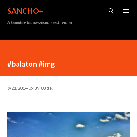
Ugrás a fő tartalomra
SANCHO+
A Google+ bejegyzéseim archívuma
#balaton #img
8/21/2014 09:39:00 de.