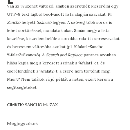
Van az %uzenet változó, amiben szeretnék kicserélni egy
UTF-8 text fájlból beolvasott lista alapján szavakat. Pl.
Sancho
helyett
Száncsó
legyen. A szöveg több soros is
lehet sortöréssel, mondatok akár. Simán megy a lista
kezelése, kiszedem belőle a sorokba rakott csereszavakat,
és beteszem változóba azokat (pl. %falat1=Sancho
%falat2=Száncsó). A
Search and Replace
parancs azonban
hiába kapja meg a keresett szónak a %falat1-et, és
cserélendőnek a %falat2-t, a csere nem történik meg.
Miért? Nem találok rá jó példát a neten, ezért kérem a
segítségeteket.
CÍMKÉK:
SANCHO MUZAX
Megjegyzések