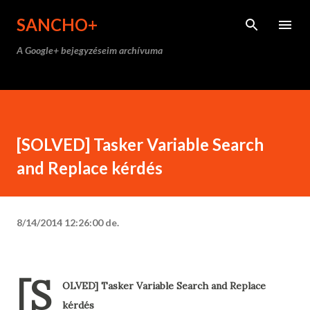
Ugrás a fő tartalomra
SANCHO+
A Google+ bejegyzéseim archívuma
[SOLVED] Tasker Variable Search
and Replace kérdés
8/14/2014 12:26:00 de.
[S
OLVED] Tasker Variable Search and Replace
kérdés