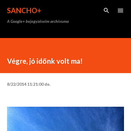
Ugrás a fő tartalomra
SANCHO+
A Google+ bejegyzéseim archívuma
Végre, jó időnk volt ma!
8/22/2014 11:21:00 de.