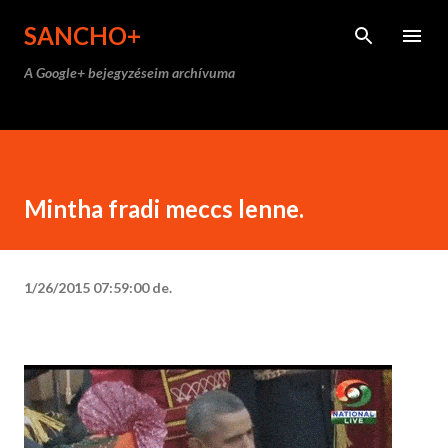
Ugrás a fő tartalomra
SANCHO+
A Google+ bejegyzéseim archívuma
Mintha fradi meccs lenne.
1/26/2015 07:59:00 de.