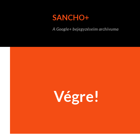
SANCHO+
A Google+ bejegyzéseim archívuma
Végre!