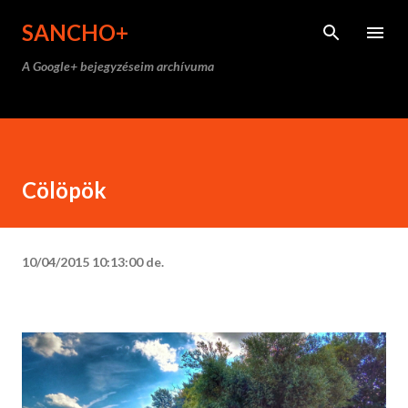
Ugrás a fő tartalomra
SANCHO+
A Google+ bejegyzéseim archívuma
Cölöpök
10/04/2015 10:13:00 de.