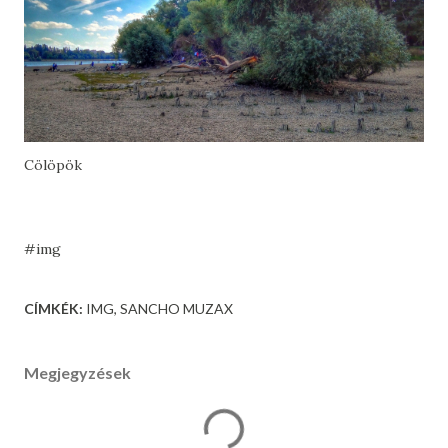
Cölöpök
#img
CÍMKÉK:
IMG
SANCHO MUZAX
Megjegyzések