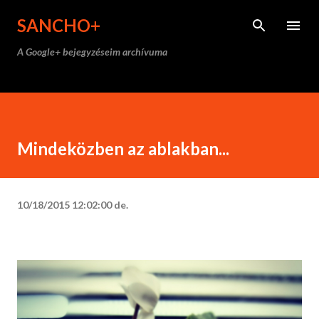
Ugrás a fő tartalomra
SANCHO+
A Google+ bejegyzéseim archívuma
Mindeközben az ablakban...
10/18/2015 12:02:00 de.