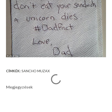
CÍMKÉK:
SANCHO MUZAX
Megjegyzések