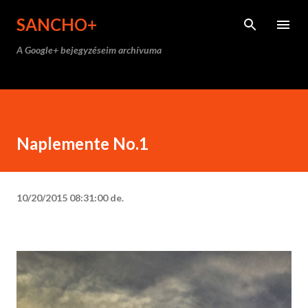
Ugrás a fő tartalomra
SANCHO+
A Google+ bejegyzéseim archívuma
Naplemente No.1
10/20/2015 08:31:00 de.