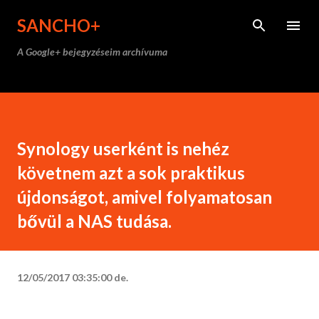
Ugrás a fő tartalomra
SANCHO+
A Google+ bejegyzéseim archívuma
Synology userként is nehéz
követnem azt a sok praktikus
újdonságot, amivel folyamatosan
bővül a NAS tudása.
12/05/2017 03:35:00 de.