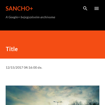
Ugrás a fő tartalomra
SANCHO+
A Google+ bejegyzéseim archívuma
Title
12/15/2017 04:16:00 de.