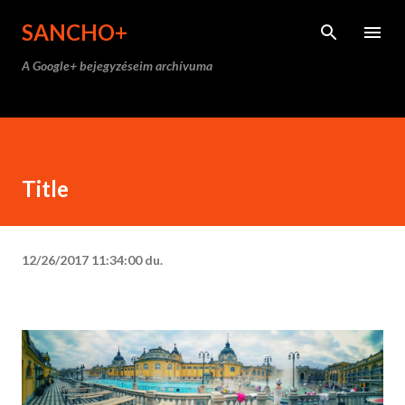
Ugrás a fő tartalomra
SANCHO+
A Google+ bejegyzéseim archívuma
Title
12/26/2017 11:34:00 du.