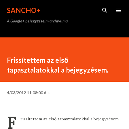
Ugrás a fő tartalomra
SANCHO+
A Google+ bejegyzéseim archívuma
Frissítettem az első
tapasztalatokkal a bejegyzésem.
4/03/2012 11:08:00 du.
F
rissítettem az első tapasztalatokkal a bejegyzésem.