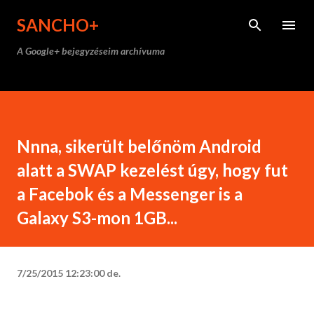
Ugrás a fő tartalomra
SANCHO+
A Google+ bejegyzéseim archívuma
Nnna, sikerült belőnöm Android
alatt a SWAP kezelést úgy, hogy fut
a Facebok és a Messenger is a
Galaxy S3-mon 1GB...
7/25/2015 12:23:00 de.