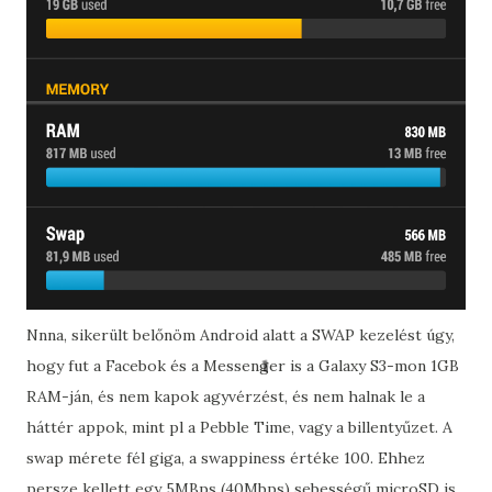
Nnna, sikerült belőnöm Android alatt a SWAP kezelést úgy,
hogy fut a Facebok és a Messenger is a Galaxy S3-mon 1GB
RAM-ján, és nem kapok agyvérzést, és nem halnak le a
háttér appok, mint pl a Pebble Time, vagy a billentyűzet. A
swap mérete fél giga, a swappiness értéke 100. Ehhez
persze kellett egy 5MBps (40Mbps) sebességű microSD is.