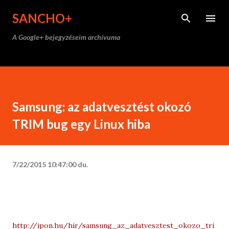
Ugrás a fő tartalomra
SANCHO+
A Google+ bejegyzéseim archívuma
Samsung: az adatvesztést okozó
TRIM bug egy Linux hiba
7/22/2015 10:47:00 du.
http://ipon.hu/hir/samsung_az_adatvesztest_okozo_tri