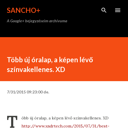
Ugrás a fő tartalomra
SANCHO+
A Google+ bejegyzéseim archívuma
Több új óralap, a képen lévő
színvakellenes. XD
7/31/2015 09:23:00 de.
T
öbb új óralap, a képen lévő színvakellenes. XD
http://www.xndrtech.com/2015/07/31/best-