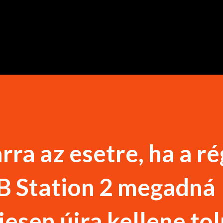
Ugrás a fő tartalomra
a az esetre, ha a rég
B Station 2 megadná
esen újra kellene toln