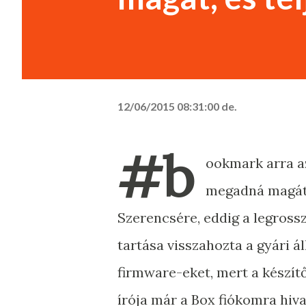
12/06/2015 08:31:00 de.
#b
ookmark arra az
megadná magát, 
Szerencsére, eddig a legross
tartása visszahozta a gyári á
firmware-eket, mert a készítő
írója már a Box fiókomra hivat