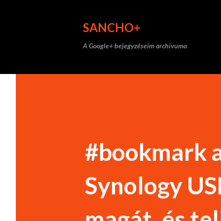
SANCHO+
A Google+ bejegyzéseim archívuma
#bookmark arr
Synology US
magát, és telj