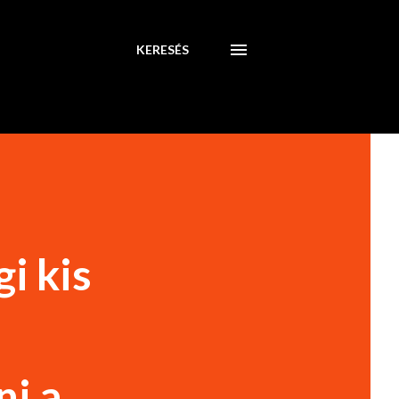
KERESÉS
i kis
i a...