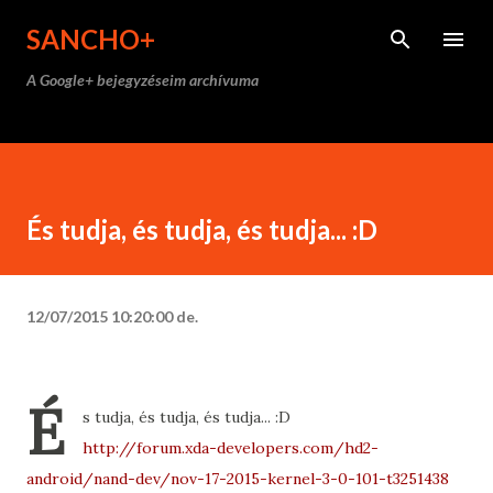
Ugrás a fő tartalomra
SANCHO+
A Google+ bejegyzéseim archívuma
És tudja, és tudja, és tudja... :D
12/07/2015 10:20:00 de.
É
s tudja, és tudja, és tudja... :D
http://forum.xda-developers.com/hd2-
android/nand-dev/nov-17-2015-kernel-3-0-101-t3251438