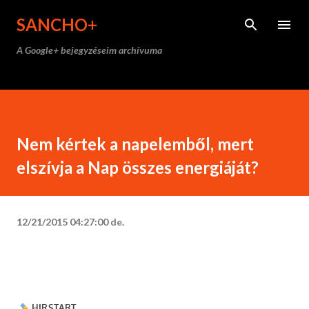
Ugrás a fő tartalomra
SANCHO+
A Google+ bejegyzéseim archívuma
Nem kértek a napelemből, mert
elszívja a Nap összes energiáját?
12/21/2015 04:27:00 de.