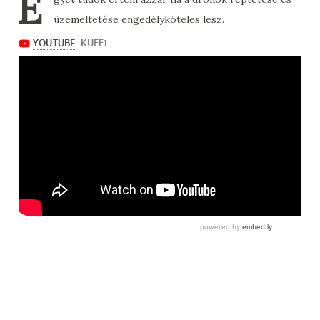
E
üzemeltetése engedélyköteles lesz.