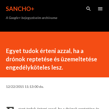
Ugrás a fő tartalomra
SANCHO+
A Google+ bejegyzéseim archívuma
Egyet tudok érteni azzal, ha a
drónok reptetése és üzemeltetése
engedélyköteles lesz.
12/22/2015 11:13:00 du.
gyet tudok érteni azzal, ha a drónok reptetése és