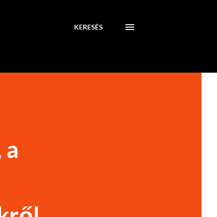
KERESÉS
 a
ről.