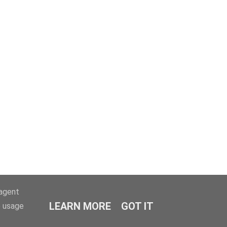
-agent
LEARN MORE
GOT IT
e usage