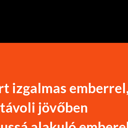
Ugrás a fő tartalomra
rt izgalmas emberrel,
 távoli jövőben
ussá alakuló emberek