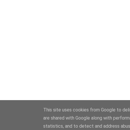
This site uses cookies from Google to deliv
are shared with Google along with perform
statistics, and to detect and address abus