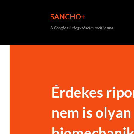
SANCHO+
A Google+ bejegyzéseim archívuma
Érdekes ripo
nem is olyan
biomechanik