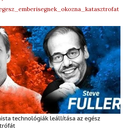
_egesz_emberisegnek_okozna_katasztrofat