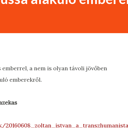
 emberrel, a nem is olyan távoli jövőben
uló emberekről.
Fazekas
ikk/20160608_zoltan_istvan_a_transzhumanist