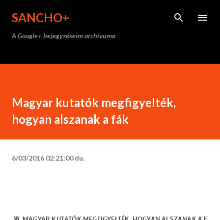
Ugrás a fő tartalomra
SANCHO+
A Google+ bejegyzéseim archívuma
Magyar kutatók megfigyelték,
hogyan alszanak a fák
6/03/2016 02:21:00 du.