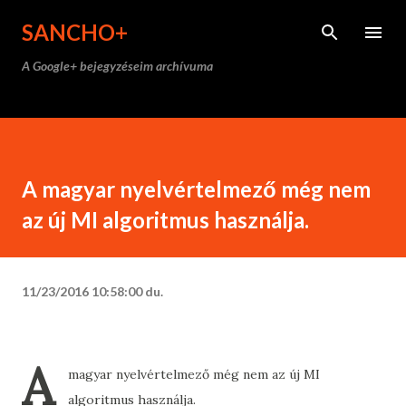
Ugrás a fő tartalomra
SANCHO+
A Google+ bejegyzéseim archívuma
A magyar nyelvértelmező még nem
az új MI algoritmus használja.
11/23/2016 10:58:00 du.
A
magyar nyelvértelmező még nem az új MI
algoritmus használja.