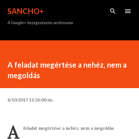
Ugrás a fő tartalomra
SANCHO+
A Google+ bejegyzéseim archívuma
A feladat megértése a nehéz, nem a
megoldás
6/10/2017 12:26:00 du.
A
feladat megértése a nehéz, nem a megoldás