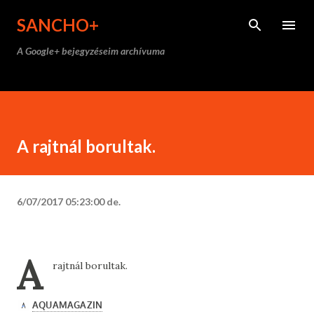
Ugrás a fő tartalomra
SANCHO+
A Google+ bejegyzéseim archívuma
A rajtnál borultak.
6/07/2017 05:23:00 de.
A
rajtnál borultak.