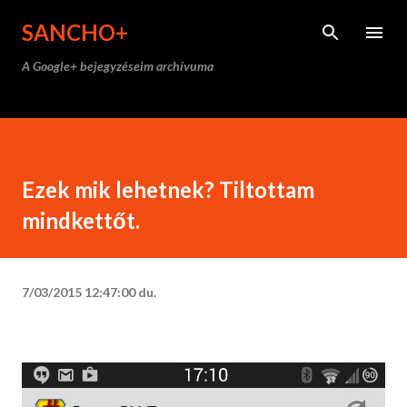
Ugrás a fő tartalomra
SANCHO+
A Google+ bejegyzéseim archívuma
Ezek mik lehetnek? Tiltottam
mindkettőt.
7/03/2015 12:47:00 du.