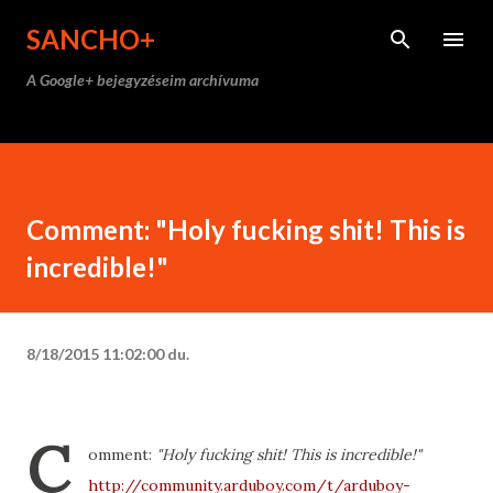
Ugrás a fő tartalomra
SANCHO+
A Google+ bejegyzéseim archívuma
Comment: "Holy fucking shit! This is
incredible!"
8/18/2015 11:02:00 du.
C
omment:
"Holy fucking shit! This is incredible!"
http://community.arduboy.com/t/arduboy-