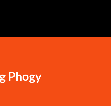
Ugrás a fő tartalomra
ng Phogy