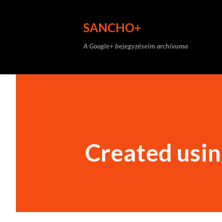
SANCHO+
A Google+ bejegyzéseim archívuma
Created usi