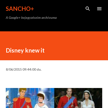
Ugrás a fő tartalomra
SANCHO+
A Google+ bejegyzéseim archívuma
Disney knew it
8/06/2015 09:44:00 du.