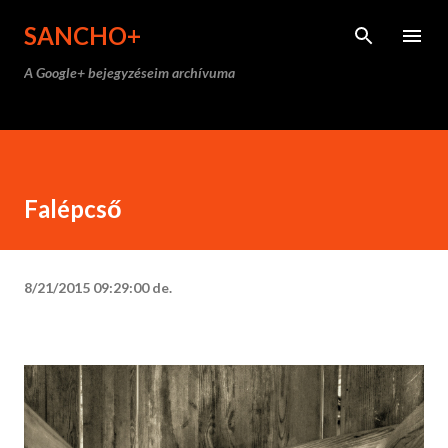
Ugrás a fő tartalomra
SANCHO+
A Google+ bejegyzéseim archívuma
Falépcső
8/21/2015 09:29:00 de.