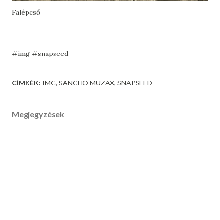
Falépcső
#img #snapseed
CÍMKÉK:
IMG
SANCHO MUZAX
SNAPSEED
Megjegyzések