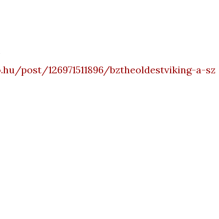
m
o.hu/post/126971511896/bztheoldestviking-a-sz