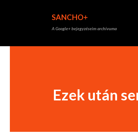
SANCHO+
A Google+ bejegyzéseim archívuma
Ezek után s