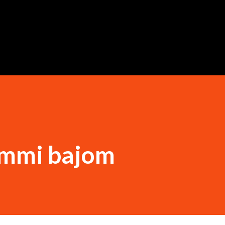
Ugrás a fő tartalomra
emmi bajom