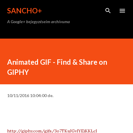
Ugrás a fő tartalomra
SANCHO+
A Google+ bejegyzéseim archívuma
Animated GIF - Find & Share on
GIPHY
10/11/2016 10:04:00 de.
http://giphy.com/gifs/3o7TKuJGvIYEiKKLcI