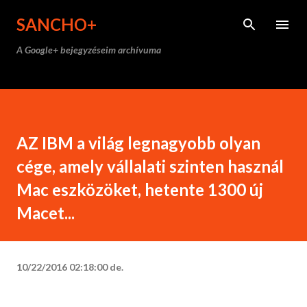
Ugrás a fő tartalomra
SANCHO+
A Google+ bejegyzéseim archívuma
AZ IBM a világ legnagyobb olyan
cége, amely vállalati szinten használ
Mac eszközöket, hetente 1300 új
Macet...
10/22/2016 02:18:00 de.