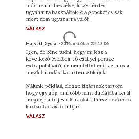
már nem is beszélve, hogy kérdés,
ugyanarra használták-e a gépeket? Csak
mert nem ugyanarra valók.
VÁLASZ
Horváth Gyula
2016. október 23. 12:06
Igen, de kéne tudni, hogy mi lesz a
következő években. Jó eséllyel persze
extrapolálható, de nem feltétlenül azonos a
meghibásodási karakterisztikájuk.
Nálunk, például, eléggé kizártnak tartom,
hogy egy gép, ami több mint duplájába kerül,
megérje a teljes ciklus alatt. Persze mások a
karbantartási óradíjak.
VÁLASZ