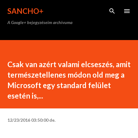
Ugrás a fő tartalomra
SANCHO+
A Google+ bejegyzéseim archívuma
Csak van azért valami elcseszés, amit
természetellenes módon old meg a
Microsoft egy standard felület
esetén is,...
12/23/2016 03:50:00 de.