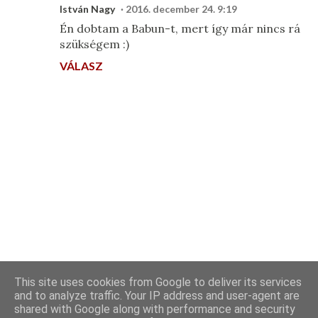
István Nagy
2016. december 24. 9:19
Én dobtam a Babun-t, mert így már nincs rá
szükségem :)
VÁLASZ
M
This site uses cookies from Google to deliver its services
e
and to analyze traffic. Your IP address and user-agent are
shared with Google along with performance and security
g