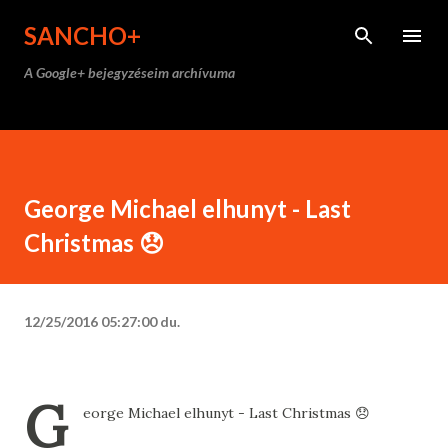
Ugrás a fő tartalomra
SANCHO+
A Google+ bejegyzéseim archívuma
George Michael elhunyt - Last
Christmas 😞
12/25/2016 05:27:00 du.
G
eorge Michael elhunyt - Last Christmas 😞