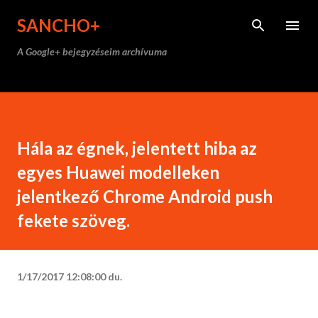
Ugrás a fő tartalomra
SANCHO+
A Google+ bejegyzéseim archívuma
Hála az égnek, jelentett hiba az
egyes Huawei modelleken
jelentkező Chrome Android push
fekete szöveg.
1/17/2017 12:08:00 du.