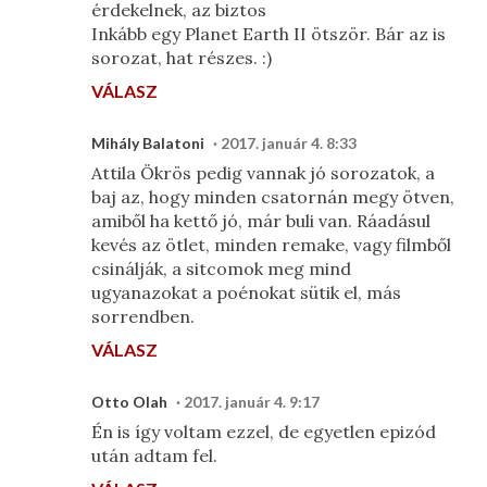
érdekelnek, az biztos
Inkább egy Planet Earth II ötször. Bár az is
sorozat, hat részes. :)
VÁLASZ
Mihály Balatoni
2017. január 4. 8:33
Attila Ökrös​ pedig vannak jó sorozatok, a
baj az, hogy minden csatornán megy ötven,
amiből ha kettő jó, már buli van. Ráadásul
kevés az ötlet, minden remake, vagy filmből
csinálják, a sitcomok meg mind
ugyanazokat a poénokat sütik el, más
sorrendben.
VÁLASZ
Otto Olah
2017. január 4. 9:17
Én is így voltam ezzel, de egyetlen epizód
után adtam fel.