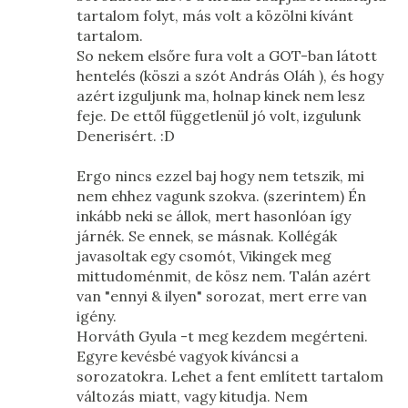
tartalom folyt, más volt a közölni kívánt
tartalom.
So nekem elsőre fura volt a GOT-ban látott
hentelés (köszi a szót András Oláh ), és hogy
azért izguljunk ma, holnap kinek nem lesz
feje. De ettől függetlenül jó volt, izgulunk
Denerisért. :D
Ergo nincs ezzel baj hogy nem tetszik, mi
nem ehhez vagunk szokva. (szerintem) Én
inkább neki se állok, mert hasonlóan így
járnék. Se ennek, se másnak. Kollégák
javasoltak egy csomót, Vikingek meg
mittudoménmit, de kösz nem. Talán azért
van "ennyi & ilyen" sorozat, mert erre van
igény.
Horváth Gyula -t meg kezdem megérteni.
Egyre kevésbé vagyok kíváncsi a
sorozatokra. Lehet a fent említett tartalom
változás miatt, vagy kitudja. Nem