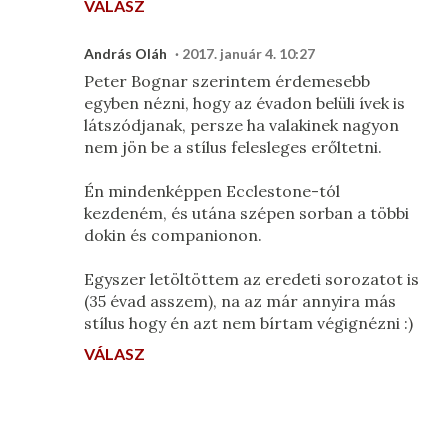
VÁLASZ
András Oláh
2017. január 4. 10:27
Peter Bognar szerintem érdemesebb
egyben nézni, hogy az évadon belüli ívek is
látszódjanak, persze ha valakinek nagyon
nem jön be a stílus felesleges erőltetni.
Én mindenképpen Ecclestone-tól
kezdeném, és utána szépen sorban a többi
dokin és companionon.
Egyszer letöltöttem az eredeti sorozatot is
(35 évad asszem), na az már annyira más
stílus hogy én azt nem bírtam végignézni :)
VÁLASZ