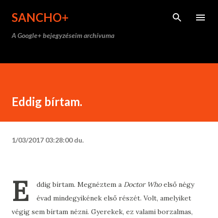
Ugrás a fő tartalomra
SANCHO+
A Google+ bejegyzéseim archívuma
Eddig bírtam.
1/03/2017 03:28:00 du.
E
ddig bírtam. Megnéztem a
Doctor Who
első négy
évad mindegyikének első részét. Volt, amelyiket
végig sem bírtam nézni. Gyerekek, ez valami borzalmas,