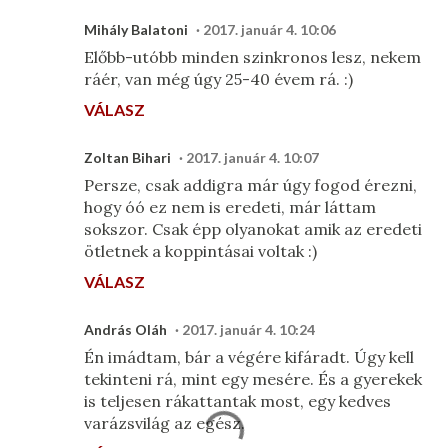
Mihály Balatoni
2017. január 4. 10:06
Előbb-utóbb minden szinkronos lesz, nekem
ráér, van még úgy 25-40 évem rá. :)
VÁLASZ
Zoltan Bihari
2017. január 4. 10:07
Persze, csak addigra már úgy fogod érezni,
hogy óó ez nem is eredeti, már láttam
sokszor. Csak épp olyanokat amik az eredeti
ötletnek a koppintásai voltak :)
VÁLASZ
András Oláh
2017. január 4. 10:24
Én imádtam, bár a végére kifáradt. Úgy kell
tekinteni rá, mint egy mesére. És a gyerekek
is teljesen rákattantak most, egy kedves
varázsvilág az egész.