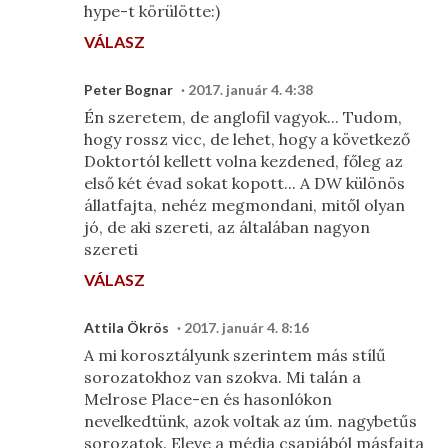
hype-t körülötte:)
VÁLASZ
Peter Bognar
2017. január 4. 4:38
Én szeretem, de anglofil vagyok... Tudom,
hogy rossz vicc, de lehet, hogy a következő
Doktortól kellett volna kezdened, főleg az
első két évad sokat kopott... A DW különös
állatfajta, nehéz megmondani, mitől olyan
jó, de aki szereti, az általában nagyon
szereti
VÁLASZ
Attila Ökrös
2017. január 4. 8:16
A mi korosztályunk szerintem más stílű
sorozatokhoz van szokva. Mi talán a
Melrose Place-en és hasonlókon
nevelkedtünk, azok voltak az úm. nagybetűs
sorozatok. Eleve a média csapjából másfajta