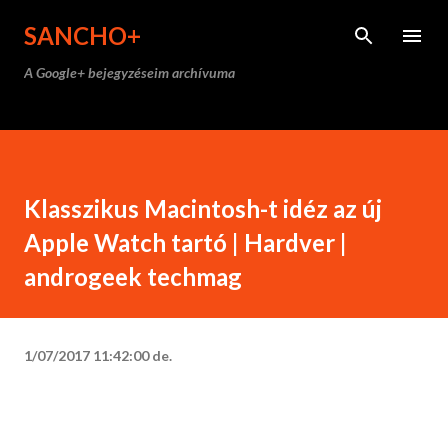
Ugrás a fő tartalomra
SANCHO+
A Google+ bejegyzéseim archívuma
Klasszikus Macintosh-t idéz az új
Apple Watch tartó | Hardver |
androgeek techmag
1/07/2017 11:42:00 de.