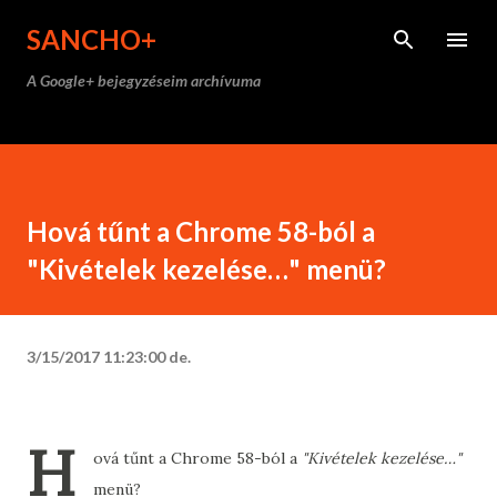
Ugrás a fő tartalomra
SANCHO+
A Google+ bejegyzéseim archívuma
Hová tűnt a Chrome 58-ból a
"Kivételek kezelése…" menü?
3/15/2017 11:23:00 de.
H
ová tűnt a Chrome 58-ból a
"Kivételek kezelése…"
menü?