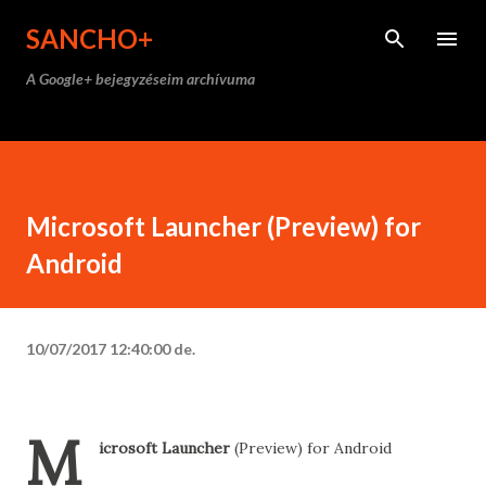
Ugrás a fő tartalomra
SANCHO+
A Google+ bejegyzéseim archívuma
Microsoft Launcher (Preview) for
Android
10/07/2017 12:40:00 de.
M
icrosoft Launcher
(Preview) for Android