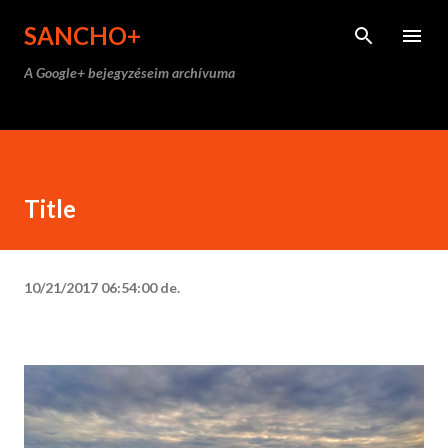
Ugrás a fő tartalomra
SANCHO+
A Google+ bejegyzéseim archívuma
Title
10/21/2017 06:54:00 de.