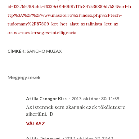
id=13275978&chk=f6339c01469f87111c847536889d7584&url=h
ttp%3A%2F%2Fwww.maszol.ro%2Findex.php%2Ftech-
tudomany%2F87809-ket-het-alatt-sztalinista-lett-az-
orosz-mesterseges-intelligencia
CÍMKÉK:
SANCHO MUZAX
Megjegyzések
Attila Csongor Kiss
2017. október 30. 11:59
Az istennek sem akarnak ezek tökéletesre
sikerülni. :D
VÁLASZ
Attila Debreceni
2017. október 30. 12:42