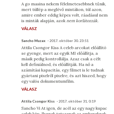
A go masina nekem félelmetesebbnek tűnik,
mert túllép a meglévő mintákon, túl azon,
amire ember eddig képes volt, ráadásul nem
is minták alapján, azok
nem korlátozzák.
VÁLASZ
Sancho Muzax
2017. október 30. 23:51
Attila Csongor Kiss A celeb arcokat előállító
se gyenge, mert az egyik MI előállítja, a
másik pedig kontrollálja. Azaz csak a célt
kell definiálnod, és előállítják. Ha nő a
számítási kapacitás, egy filmet is le tudnak
gyártani pixelről pixelre, és azt hiszed, hogy
egy valós dokumentumfilm.
VÁLASZ
Attila Csongor Kiss
2017. október 31. 0:19
Sancho Vi At igen, de acél az egy nagy kupac
celeb kép. Ilyenek tetszenek az embereknek,