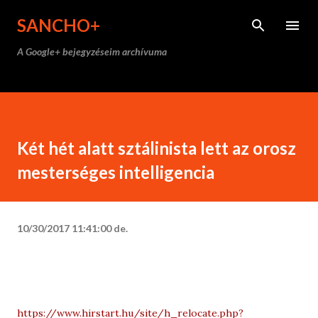
Ugrás a fő tartalomra
SANCHO+
A Google+ bejegyzéseim archívuma
Két hét alatt sztálinista lett az orosz
mesterséges intelligencia
10/30/2017 11:41:00 de.
https://www.hirstart.hu/site/h_relocate.php?