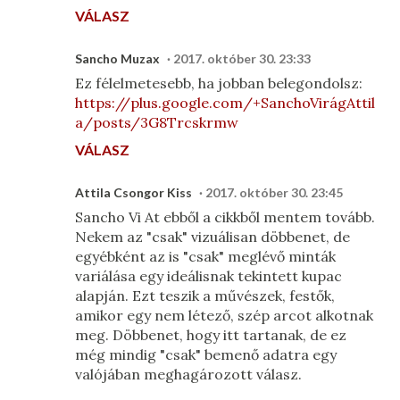
VÁLASZ
Sancho Muzax
2017. október 30. 23:33
Ez félelmetesebb, ha jobban belegondolsz:
https://plus.google.com/+SanchoVirágAttil
a/posts/3G8Trcskrmw
VÁLASZ
Attila Csongor Kiss
2017. október 30. 23:45
Sancho Vi At​ ebből a cikkből mentem tovább.
Nekem az "csak" vizuálisan döbbenet, de
egyébként az is "csak" meglévő minták
variálása egy ideálisnak tekintett kupac
alapján. Ezt teszik a művészek, festők,
amikor egy nem létező, szép arcot alkotnak
meg. Döbbenet, hogy itt tartanak, de ez
még mindig "csak" bemenő adatra egy
valójában meghagározott válasz.